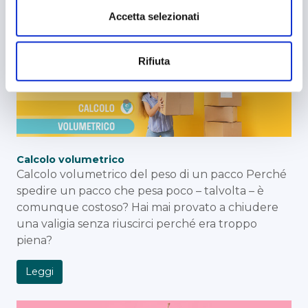
Internazionali…
Utilizziamo i cookie per personalizzare contenuti ed
Accetta selezionati
annunci, per fornire funzionalità dei social media e per
Leggi
analizzare il nostro traffico. Condividiamo inoltre
informazioni sul modo in cui utilizza il nostro sito con i
Rifiuta
nostri partner che si occupano di analisi dei dati web,
pubblicità e social media, i quali potrebbero combinarle
con altre informazioni che ha fornito loro o che hanno
raccolto dal suo utilizzo dei loro servizi.
Calcolo volumetrico
Calcolo volumetrico del peso di un pacco Perché
spedire un pacco che pesa poco – talvolta – è
comunque costoso? Hai mai provato a chiudere
una valigia senza riuscirci perché era troppo
piena?
Leggi