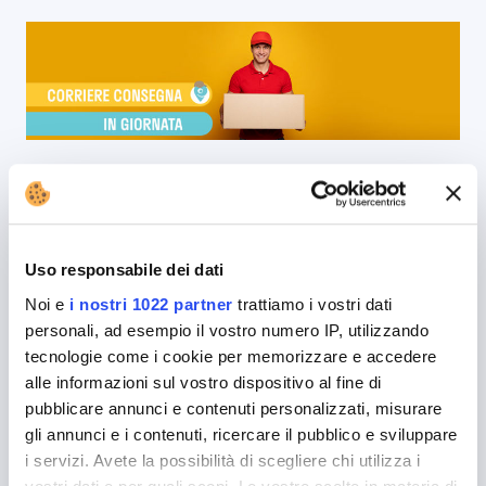
Corriere Consegna in Giornata: Spedizione in Un
Giorno
Alcune spedizioni devono essere necessariamente
consegnate nel più breve tempo possibile e per
Uso responsabile dei dati
questo molti corrieri propongono la consegna in
giornata…
Noi e
i nostri 1022 partner
trattiamo i vostri dati
personali, ad esempio il vostro numero IP, utilizzando
Leggi
tecnologie come i cookie per memorizzare e accedere
alle informazioni sul vostro dispositivo al fine di
pubblicare annunci e contenuti personalizzati, misurare
gli annunci e i contenuti, ricercare il pubblico e sviluppare
i servizi. Avete la possibilità di scegliere chi utilizza i