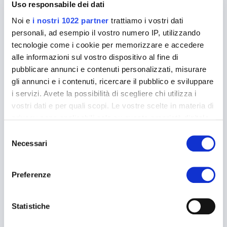
Leggi
Uso responsabile dei dati
Noi e
i nostri 1022 partner
trattiamo i vostri dati
personali, ad esempio il vostro numero IP, utilizzando
tecnologie come i cookie per memorizzare e accedere
alle informazioni sul vostro dispositivo al fine di
pubblicare annunci e contenuti personalizzati, misurare
gli annunci e i contenuti, ricercare il pubblico e sviluppare
i servizi. Avete la possibilità di scegliere chi utilizza i
Consigli di Spedizione
Spedire un Pacco con Poste Italiane tramite SDA
vostri dati e per quali scopi. Le vostre scelte in materia di
Tutte le funzionalità operative dei servizi del
privacy sono applicabili solo su questa proprietà digitale
corriere espresso ex SDA Express Courier, sono
in cui avete effettuato le vostre scelte. È possibile
Selezione
migrate in Poste Italiane. Poste Italiane Spedizioni
modificare o revocare il proprio consenso in qualsiasi
Necessari
del
Internazionali…
momento dalla Dichiarazione sui cookie o facendo clic
consenso
sull'icona di attivazione della privacy.
Leggi
Preferenze
Con il tuo consenso, vorremmo anche:
raccogliere informazioni sulla tua posizione
Statistiche
geografica, con un'approssimazione di qualche