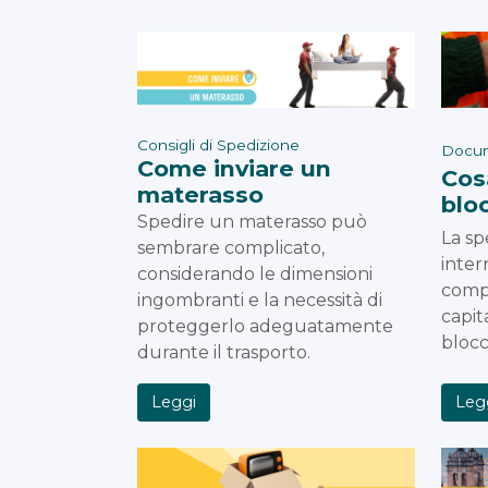
Consigli di Spedizione
Docum
Come inviare un
Cos
materasso
blo
Spedire un materasso può
La sp
sembrare complicato,
inter
considerando le dimensioni
compl
ingombranti e la necessità di
capit
proteggerlo adeguatamente
blocc
durante il trasporto.
Leg
Leggi