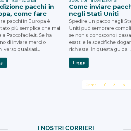
ioni Internazionali
Spedizioni Internazionali
dizione pacchi in
Come inviare pacch
opa, come fare
negli Stati Uniti
re pacchi in Europa è
Spedire un pacco negli Sta
tato più semplice che mai
Uniti può sembrare compl
e a Paccofacile.it. Se hai
se non si conoscono i pass
no di inviare merci o
esatti e le specifiche dogan
i verso qualsiasi…
richieste. In questa guida…
gi
Leggi
Prima
3
4
I NOSTRI CORRIERI