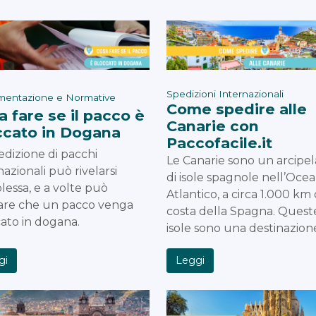
Spedizioni Internazionali
entazione e Normative
Come spedire alle
a fare se il pacco è
Canarie con
ccato in Dogana
Paccofacile.it
edizione di pacchi
Le Canarie sono un arcipe
nazionali può rivelarsi
di isole spagnole nell’Oce
essa, e a volte può
Atlantico, a circa 1.000 km 
are che un pacco venga
costa della Spagna. Quest
ato in dogana.
isole sono una destinazio
gi
Leggi