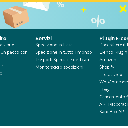
ire
Servizi
Plugin E-c
dizione
Spedizione in Italia
Paccofacile.i
 un pacco con
Spedizione in tutto il mondo
Elenco Plugin
Trasporti Speciali e dedicati
Amazon
re
Monitoraggio spedizioni
Shopify
e
Prestashop
a
WooCommer
Ebay
Caricamento f
API Paccofacil
SandBox API