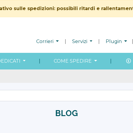
vo sulle spedizioni: possibili ritardi e rallentamen
Corrieri
|
Servizi
|
Plugin
DEDICATI
|
COME SPEDIRE
|
BLOG