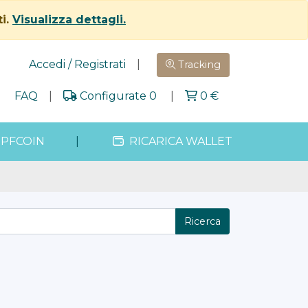
ti.
Visualizza dettagli.
Accedi / Registrati
|
Tracking
|
FAQ
|
Configurate 0
|
0
€
PFCOIN
|
RICARICA WALLET
Ricerca