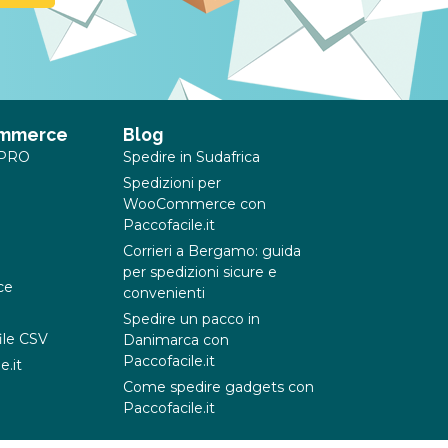
ommerce
Blog
t PRO
Spedire in Sudafrica
Spedizioni per
WooCommerce con
Paccofacile.it
Corrieri a Bergamo: guida
per spedizioni sicure e
ce
convenienti
Spedire un pacco in
ile CSV
Danimarca con
Paccofacile.it
e.it
Come spedire gadgets con
Paccofacile.it