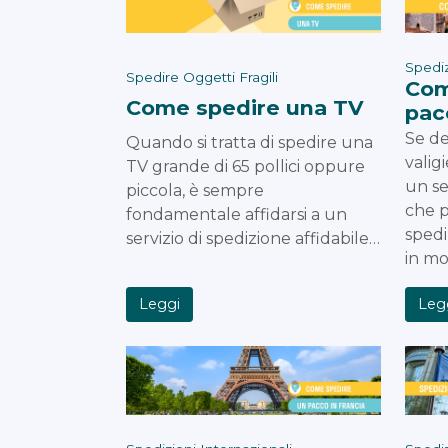
Spediz
Spedire Oggetti Fragili
Com
Come spedire una TV
pac
Se de
Quando si tratta di spedire una
valig
TV grande di 65 pollici oppure
un se
piccola, è sempre
che p
fondamentale affidarsi a un
spedi
servizio di spedizione affidabile…
in mo
Leggi
Leg