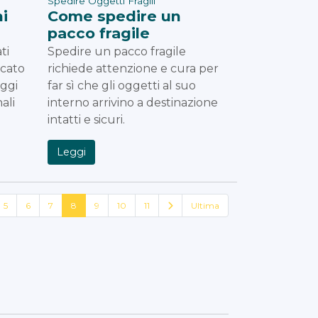
Spedire Oggetti Fragili
i
Come spedire un
pacco fragile
ti
Spedire un pacco fragile
icato
richiede attenzione e cura per
aggi
far sì che gli oggetti al suo
ali
interno arrivino a destinazione
intatti e sicuri.
Leggi
5
6
7
8
9
10
11
Ultima