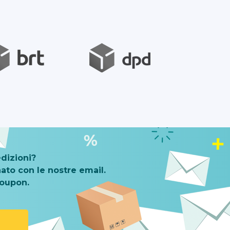
dizioni?
ato con le nostre email.
coupon.