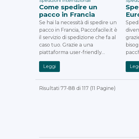
Spedizioni Internazionali
Spediz
Come spedire un
Spe
pacco in Francia
Eur
Se hai la necessità di spedire un
Spedi
pacco in Francia, Paccofacile.it è
diven
il servizio di spedizione che fa al
grazi
caso tuo. Grazie a una
bisog
piattaforma user-friendly…
pacch
Leggi
Leg
Risultati 77-88 di 117 (11 Pagine)