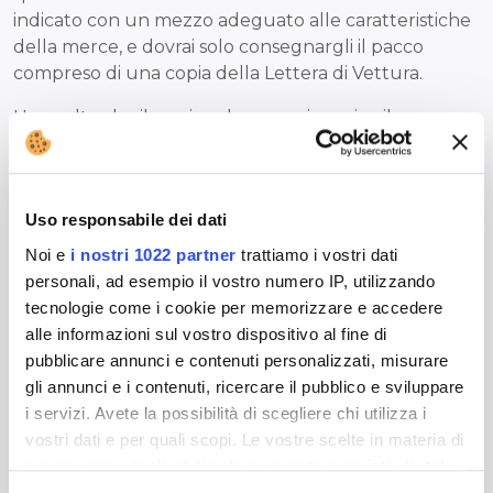
indicato con un mezzo adeguato alle caratteristiche
della merce, e dovrai solo consegnargli il pacco
compreso di una copia della Lettera di Vettura.
Una volta che il corriere ha preso in carico il pacco,
puoi
monitorare lo stato della tua spedizione
dall’apposita sezione sul tuo account o inserendo il
codice di tracciatura ricevuto in alto a destra nel sito
Uso responsabile dei dati
Paccofacile.it.
Noi e
i nostri 1022 partner
trattiamo i vostri dati
personali, ad esempio il vostro numero IP, utilizzando
tecnologie come i cookie per memorizzare e accedere
Come pagare il servizio spedizione con ritiro a
domicilio
alle informazioni sul vostro dispositivo al fine di
pubblicare annunci e contenuti personalizzati, misurare
Pagare il servizio di spedizione con ritiro a domicilio è
gli annunci e i contenuti, ricercare il pubblico e sviluppare
molto semplice, perché si fa direttamente sul sito.
i servizi. Avete la possibilità di scegliere chi utilizza i
Paccofacile.it ti permette di pagare nella modalità
vostri dati e per quali scopi. Le vostre scelte in materia di
che preferisci: con bonifico bancario, con PayPal o
privacy sono applicabili solo su questa proprietà digitale
con carta di credito.
in cui avete effettuato le vostre scelte. È possibile