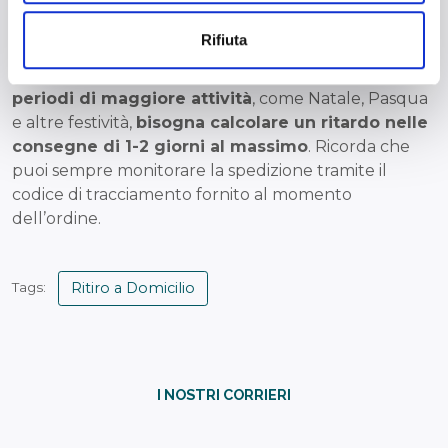
Il
servizio di spedizione con ritiro pacco a
analizzare il nostro traffico. Condividiamo inoltre
domicilio
è
sicuro e affidabile
. Per non avere
informazioni sul modo in cui utilizza il nostro sito con i
Rifiuta
ritardi né intoppi di alcun tipo è fondamentale che
nostri partner che si occupano di analisi dei dati web,
l’indirizzo sia indicato in modo preciso e corretto. Nei
pubblicità e social media, i quali potrebbero combinarle
periodi di maggiore attività
, come Natale, Pasqua
con altre informazioni che ha fornito loro o che hanno
e altre festività,
bisogna calcolare un ritardo nelle
raccolto dal suo utilizzo dei loro servizi.
consegne di 1-2 giorni al massimo
. Ricorda che
puoi sempre monitorare la spedizione tramite il
codice di tracciamento fornito al momento
dell’ordine.
Ritiro a Domicilio
Tags:
I NOSTRI CORRIERI