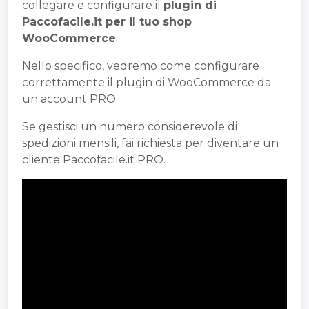
collegare e configurare il
plugin di
Paccofacile.it per il tuo shop
WooCommerce
.
Nello specifico, vedremo come configurare
correttamente il plugin di WooCommerce da
un account PRO.
Se gestisci un numero considerevole di
spedizioni mensili, fai richiesta per diventare un
cliente Paccofacile.it PRO.