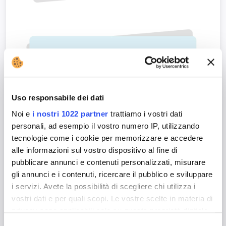
Uso responsabile dei dati
Noi e
i nostri 1022 partner
trattiamo i vostri dati
personali, ad esempio il vostro numero IP, utilizzando
Spedizioni Ottimizzate
tecnologie come i cookie per memorizzare e accedere
Il Plugin di Paccofacile.it è unico nel suo
alle informazioni sul vostro dispositivo al fine di
genere: l’algoritmo è in grado di leggere,
pubblicare annunci e contenuti personalizzati, misurare
analizzare e combinare l’imballo migliore per
gli annunci e i contenuti, ricercare il pubblico e sviluppare
le tue spedizioni.
i servizi. Avete la possibilità di scegliere chi utilizza i
vostri dati e per quali scopi. Le vostre scelte in materia di
Questo cosa vuol dire? Che potrai
privacy sono applicabili solo su questa proprietà digitale
risparmiare sulle spedizioni grazie alle
in cui avete effettuato le vostre scelte. È possibile
soluzioni che ti verranno proposte,
Selezione