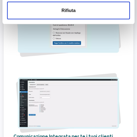
analizzare il nostro traffico. Condividiamo inoltre
informazioni sul modo in cui utilizza il nostro sito con i
Rifiuta
nostri partner che si occupano di analisi dei dati web,
pubblicità e social media, i quali potrebbero combinarle
con altre informazioni che ha fornito loro o che hanno
raccolto dal suo utilizzo dei loro servizi.
Comunicazione Integrata per te i tuoi clienti