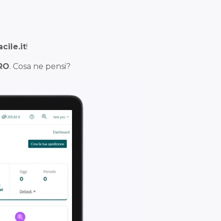
cile.it
!
PRO
. Cosa ne pensi?