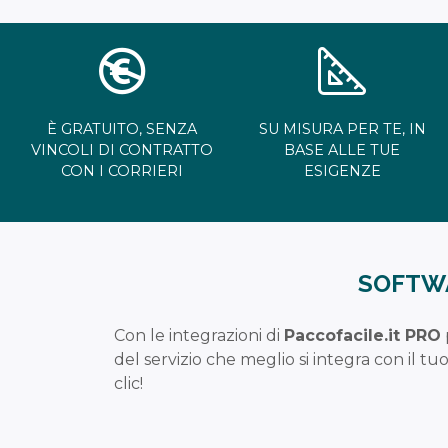
È GRATUITO, SENZA
SU MISURA PER TE, IN
VINCOLI DI CONTRATTO
BASE ALLE TUE
CON I CORRIERI
ESIGENZE
SOFTWA
Con le integrazioni di
Paccofacile.it PRO
del servizio che meglio si integra con il tu
clic!