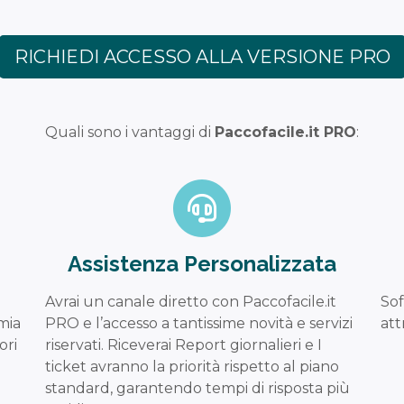
RICHIEDI ACCESSO ALLA VERSIONE PRO
Quali sono i vantaggi di
Paccofacile.it PRO
:
Assistenza Personalizzata
Avrai un canale diretto con Paccofacile.it
Sof
mia
PRO e l’accesso a tantissime novità e servizi
att
ori
riservati. Riceverai Report giornalieri e I
ticket avranno la priorità rispetto al piano
standard, garantendo tempi di risposta più