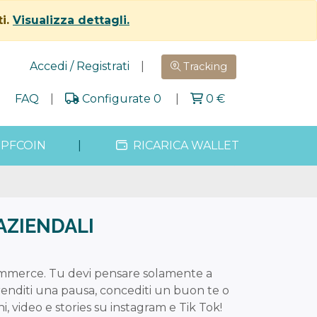
ti.
Visualizza dettagli.
Accedi / Registrati
|
Tracking
|
FAQ
|
Configurate 0
|
0
€
PFCOIN
|
RICARICA WALLET
AZIENDALI
commerce. Tu devi pensare solamente a
prenditi una pausa, concediti un buon te o
video e stories su instagram e Tik Tok!