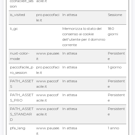
ccofacileit_ses
acile.it
sion
is_visited
pro.paccofaci
In attesa
Sessione
le.it
li_gc
LinkedIn
Memorizza lo stato del
180
consenso ai cookie
giorni
dell'utente per il dominio
corrente
nuxt-color-
www.pausee.
In attesa
Persistent
mode
it
e
paccofacile_p
pro.paccofaci
In attesa
1 giorno
ro_session
le.it
PATH_ASSET
www.paccof
In attesa
Persistent
S
acile.it
e
PATH_ASSET
www.paccof
In attesa
Persistent
S_PRO
acile.it
e
PATH_ASSET
www.paccof
In attesa
Persistent
S_STANDAR
acile.it
e
D
pfa_lang
www.pausee.
In attesa
1 anno
it