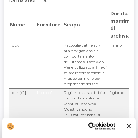
forma anonima.
Durata
massima
Nome
Fornitore
Scopo
di
archiviazi
_clck
Microsoft
Raccoglie dati relativi
1 anno
alla navigazione e al
comportamento
dell'utente sul sito web -
Viene utilizzato al fine di
stilare report statistici e
mappe termiche per il
proprietario del sito.
_clsk [x2]
Microsoft
Registra dati statistici sul
1 giorno
comportamento dei
utenti sul sito web.
Questi vengono
utilizzati per l'analisi
interna dall'operatore del
sito.
_ga [x2]
Google
Registra un ID univoco
2 anni