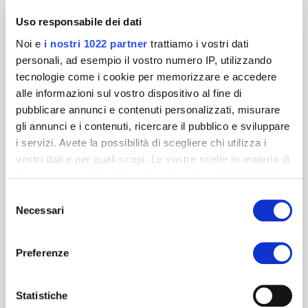
utilizzato per generare
dati statistici su come il
Uso responsabile dei dati
visitatore utilizza il sito
internet.
Noi e
i nostri 1022 partner
trattiamo i vostri dati
personali, ad esempio il vostro numero IP, utilizzando
_ga_# [x2]
Google
Utilizzato da Google
2 anni
Analytics per raccogliere
tecnologie come i cookie per memorizzare e accedere
dati sul numero di volte
alle informazioni sul vostro dispositivo al fine di
che un utente ha visitato
pubblicare annunci e contenuti personalizzati, misurare
il sito internet, oltre che
le dati per la prima visita
gli annunci e i contenuti, ricercare il pubblico e sviluppare
e la visita più recente.
i servizi. Avete la possibilità di scegliere chi utilizza i
_gat
Google
Utilizzato da Google
1 giorno
vostri dati e per quali scopi. Le vostre scelte in materia di
Analytics per limitare la
privacy sono applicabili solo su questa proprietà digitale
frequenza delle richieste
in cui avete effettuato le vostre scelte. È possibile
Selezione
_gid
Google
Registra un ID univoco
1 giorno
modificare o revocare il proprio consenso in qualsiasi
Necessari
utilizzato per generare
del
dati statistici su come il
momento dalla Dichiarazione sui cookie o facendo clic
consenso
visitatore utilizza il sito
sull'icona di attivazione della privacy.
internet.
Preferenze
DataTables_#
Amazon
In attesa
Persistent
Con il tuo consenso, vorremmo anche:
e
raccogliere informazioni sulla tua posizione
Statistiche