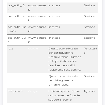
pse_auth_rfs
www.pausee.
In attesa
Sessione
h
it
pse_auth_tkn
www.pausee.
In attesa
Sessione
it
pse_auth_use
www.pausee.
In attesa
Sessione
r_info
it
pse_auth_uui
www.pausee.
In attesa
Sessione
d
it
rc::a
Google
Questo cookie è usato
Persistent
per distinguere tra
e
umani e robot. Questo è
utile per il sito web, al
fine di rendere validi
rapporti sull'uso del sito.
rc::c
Google
Questo cookie è usato
Sessione
per distinguere tra
umani e robot.
test_cookie
Google
Utilizzato per verificare
1 giorno
se il browser dell'utente
supporta i cookie.