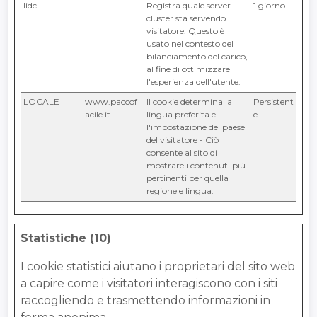
lidc
LinkedIn
Registra quale server-
1 giorno
cluster sta servendo il
visitatore. Questo è
usato nel contesto del
bilanciamento del carico,
al fine di ottimizzare
l'esperienza dell'utente.
LOCALE
www.paccof
Il cookie determina la
Persistent
acile.it
lingua preferita e
e
l'impostazione del paese
del visitatore - Ciò
consente al sito di
mostrare i contenuti più
pertinenti per quella
regione e lingua.
Statistiche (10)
I cookie statistici aiutano i proprietari del sito web
a capire come i visitatori interagiscono con i siti
raccogliendo e trasmettendo informazioni in