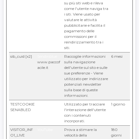
su più siti web e rileva
come l'utente naviga tra
i siti. Viene usato per
valutare le attività
pubblicitarie e facilita il
pagamento delle
commissioni per il
reindirizzamento tra i
siti.
sib_cuid [x2]
Sendinblue
Raccoglie informazioni
6 mesi
www.paccof
sulla navigazione
acile.it
dell'utente sul sito e sulle
sue preferenze - Viene
utilizzato per indirizzare
potenziali newsletter
sulla base di queste
informazioni.
TESTCOOKIE
YouTube
Utilizzato per tracciare
1 giorno
SENABLED
l'interazione dell'utente
con i contenuti
incorporati.
VISITOR_INF
YouTube
Prova a stimare la
180
O1_LIVE
velocità della
giorni