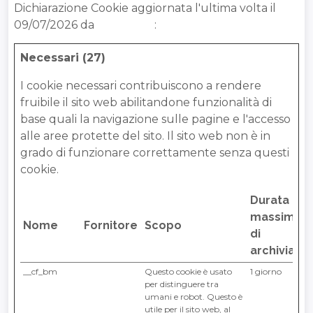
Dichiarazione Cookie aggiornata l'ultima volta il
09/07/2026 da
Cookiebot
:
Necessari (27)
I cookie necessari contribuiscono a rendere
fruibile il sito web abilitandone funzionalità di
base quali la navigazione sulle pagine e l'accesso
alle aree protette del sito. Il sito web non è in
grado di funzionare correttamente senza questi
cookie.
Durata
massima
Nome
Fornitore
Scopo
di
archiviazi
__cf_bm
LinkedIn
Questo cookie è usato
1 giorno
per distinguere tra
umani e robot. Questo è
utile per il sito web, al