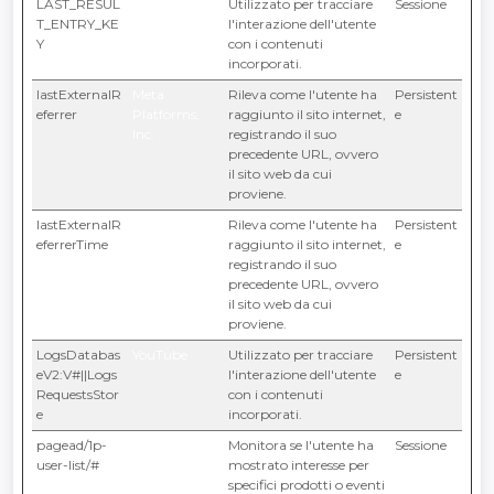
LAST_RESUL
YouTube
Utilizzato per tracciare
Sessione
T_ENTRY_KE
l'interazione dell'utente
Y
con i contenuti
incorporati.
lastExternalR
Meta
Rileva come l'utente ha
Persistent
eferrer
Platforms,
raggiunto il sito internet,
e
Inc.
registrando il suo
precedente URL, ovvero
il sito web da cui
proviene.
lastExternalR
Meta
Rileva come l'utente ha
Persistent
eferrerTime
Platforms,
raggiunto il sito internet,
e
Inc.
registrando il suo
precedente URL, ovvero
il sito web da cui
proviene.
LogsDatabas
YouTube
Utilizzato per tracciare
Persistent
eV2:V#||Logs
l'interazione dell'utente
e
RequestsStor
con i contenuti
e
incorporati.
pagead/1p-
Google
Monitora se l'utente ha
Sessione
user-list/#
mostrato interesse per
specifici prodotti o eventi