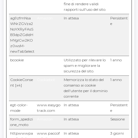
fine di rendere validi
rapporti sull'uso del sito.
ag9zfmNsa
Amazon
In attesa
Persistent
WNrZGVza2
e
NoYXRyFAsS
B3dpZGdldH
MYgICw2KO
z0wsM-
newTabSelect
bcookie
LinkedIn
Utilizzato per rilevare lo
1 anno
spam e migliorare la
sicurezza del sito.
CookieConse
Cookiebot
Memorizza lo stato del
1 anno
nt [x4]
consenso ai cookie
dell'utente per il dominio
corrente
egt-color-
www.easygo
In attesa
Persistent
mode
track.com
e
form_spedizi
Amazon
In attesa
Sessione
one_moto
httpwwwpa
www.paccof
In attesa
3 giorni