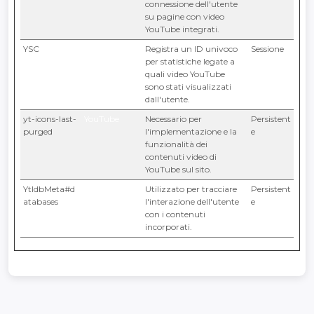
connessione dell'utente
su pagine con video
YouTube integrati.
YSC
YouTube
Registra un ID univoco
Sessione
per statistiche legate a
quali video YouTube
sono stati visualizzati
dall'utente.
yt-icons-last-
YouTube
Necessario per
Persistent
purged
l'implementazione e la
e
funzionalità dei
contenuti video di
YouTube sul sito.
YtIdbMeta#d
YouTube
Utilizzato per tracciare
Persistent
atabases
l'interazione dell'utente
e
con i contenuti
incorporati.