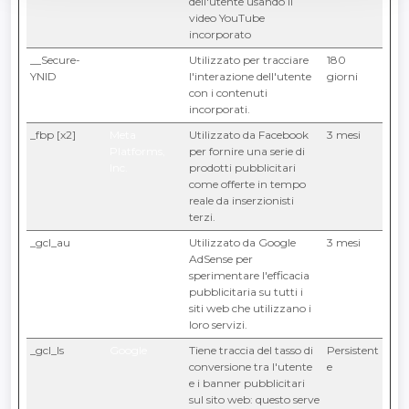
dell'utente usando il
video YouTube
incorporato
__Secure-
YouTube
Utilizzato per tracciare
180
YNID
l'interazione dell'utente
giorni
con i contenuti
incorporati.
_fbp [x2]
Meta
Utilizzato da Facebook
3 mesi
Platforms,
per fornire una serie di
Inc.
prodotti pubblicitari
come offerte in tempo
reale da inserzionisti
terzi.
_gcl_au
Google
Utilizzato da Google
3 mesi
AdSense per
sperimentare l'efficacia
pubblicitaria su tutti i
siti web che utilizzano i
loro servizi.
_gcl_ls
Google
Tiene traccia del tasso di
Persistent
conversione tra l'utente
e
e i banner pubblicitari
sul sito web: questo serve