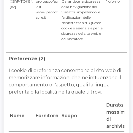
XSRF-TOKEN
pro.paccofaci
Garantisce la sicurezza
1 giorno
[x2]
le.it
della navigazione dei
www.paccof
visitatori impedendo le
acile.it
falsificazioni delle
richieste tra siti. Questo
cookie è essenziale per la
sicurezza del sito web e
del visitatore.
Preferenze (2)
I cookie di preferenza consentono al sito web di
memorizzare informazioni che ne influenzano il
comportamento o l'aspetto, quali la lingua
preferita o la località nella quale ti trovi.
Durata
massima
Nome
Fornitore
Scopo
di
archiviazi