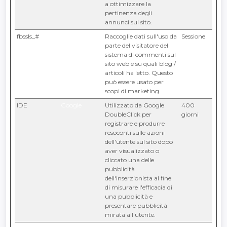
a ottimizzare la
pertinenza degli
annunci sul sito.
fbssls_#
Meta
Raccoglie dati sull'uso da
Sessione
Platforms,
parte del visitatore del
Inc.
sistema di commenti sul
sito web e su quali blog /
articoli ha letto. Questo
può essere usato per
scopi di marketing.
IDE
Google
Utilizzato da Google
400
DoubleClick per
giorni
registrare e produrre
resoconti sulle azioni
dell'utente sul sito dopo
aver visualizzato o
cliccato una delle
pubblicità
dell'inserzionista al fine
di misurare l'efficacia di
una pubblicità e
presentare pubblicità
mirata all'utente.