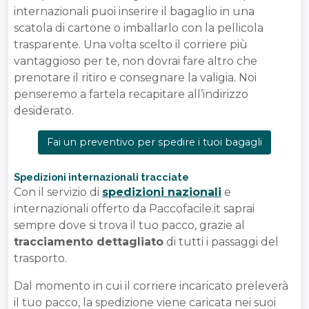
internazionali puoi inserire il bagaglio in una
scatola di cartone o imballarlo con la pellicola
trasparente. Una volta scelto il corriere più
vantaggioso per te, non dovrai fare altro che
prenotare il ritiro e consegnare la valigia. Noi
penseremo a fartela recapitare all’indirizzo
desiderato.
Fai un preventivo per spedire i tuoi bagagli
Spedizioni internazionali tracciate
Con il servizio di
spedizioni nazionali
e
internazionali offerto da Paccofacile.it saprai
sempre dove si trova il tuo pacco, grazie al
tracciamento dettagliato
di tutti i passaggi del
trasporto.
Dal momento in cui il corriere incaricato preleverà
il tuo pacco, la spedizione viene caricata nei suoi