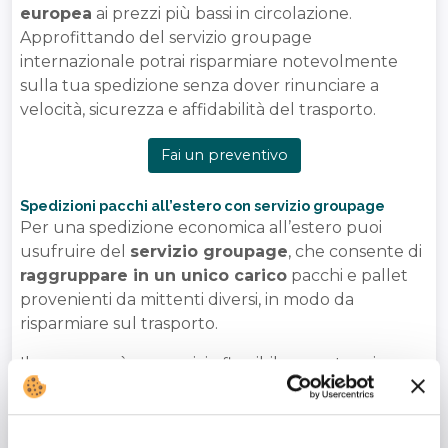
europea
ai prezzi più bassi in circolazione.
Approfittando del servizio groupage
internazionale potrai risparmiare notevolmente
sulla tua spedizione senza dover rinunciare a
velocità, sicurezza e affidabilità del trasporto.
Fai un preventivo
Spedizioni pacchi all’estero con servizio groupage
Per una spedizione economica all’estero puoi
usufruire del
servizio groupage
, che consente di
raggruppare in un unico carico
pacchi e pallet
provenienti da mittenti diversi, in modo da
risparmiare sul trasporto.
Il groupage è un servizio flessibile e vantaggioso,
che consente di risparmiare anche sulle
tempistiche di spedizione. Ideale se non hai un
quantitativo consistente di merce da spedire,