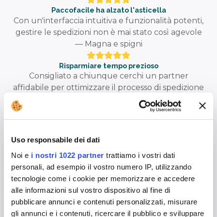
Paccofacile ha alzato l'asticella
Con un'interfaccia intuitiva e funzionalità potenti,
gestire le spedizioni non è mai stato così agevole
— Magna e spigni
Risparmiare tempo prezioso
Consigliato a chiunque cerchi un partner
affidabile per ottimizzare il processo di spedizione
su Shopify.
— Antonio
Uso responsabile dei dati
Noi e
i nostri 1022 partner
trattiamo i vostri dati
FAQ App Shopify
personali, ad esempio il vostro numero IP, utilizzando
Scopri di più sull'App Shopify per Paccofacile.it
tecnologie come i cookie per memorizzare e accedere
alle informazioni sul vostro dispositivo al fine di
pubblicare annunci e contenuti personalizzati, misurare
E' obbligatorio creare gli imballi sul
gli annunci e i contenuti, ricercare il pubblico e sviluppare
proprio account Paccofacile.it?