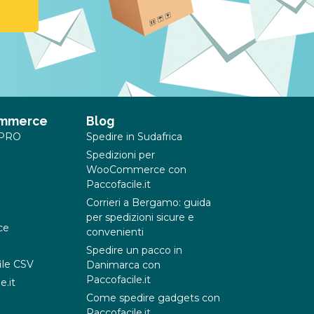
ommerce
Blog
t PRO
Spedire in Sudafrica
Spedizioni per
WooCommerce con
Paccofacile.it
Corrieri a Bergamo: guida
per spedizioni sicure e
ce
convenienti
Spedire un pacco in
ile CSV
Danimarca con
Paccofacile.it
e.it
Come spedire gadgets con
Paccofacile.it