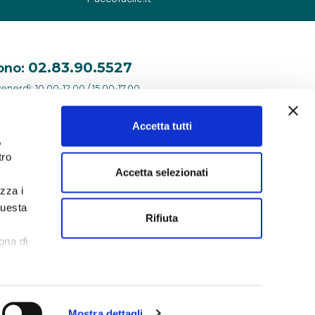
02.83.90.5527
ono:
venerdì: 10.00-12.00 / 15.00-17.00
Accetta tutti
,
tro
Accetta selezionati
izza i
questa
Rifiuta
l
.it ® 2026. Tutti i diritti riservati.
ona di
Mostra dettagli