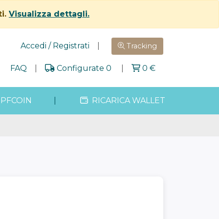
ti.
Visualizza dettagli.
Accedi / Registrati
|
Tracking
|
FAQ
|
Configurate 0
|
0
€
PFCOIN
|
RICARICA WALLET