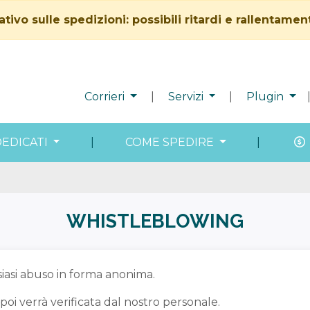
vo sulle spedizioni: possibili ritardi e rallentamen
Corrieri
|
Servizi
|
Plugin
DEDICATI
|
COME SPEDIRE
|
WHISTLEBLOWING
siasi abuso in forma anonima.
i verrà verificata dal nostro personale.