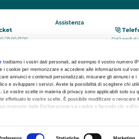
Assistenza
icket
Telef
0 / 15.00-17.00
Dal lunedì al 
r
trattiamo i vostri dati personali, ad esempio il vostro numero IP
e i cookie per memorizzare e accedere alle informazioni sul vos
licare annunci e contenuti personalizzati, misurare gli annunci e i
ico e sviluppare i servizi. Avete la possibilità di scegliere chi util
pi. Le vostre scelte in materia di privacy sono applicabili solo su 
ete effettuato le vostre scelte. È possibile modificare o revocare i
ria 4 - 04011 Aprilia (LT) - PIVA 02830440596 - REA LT-202680 - Paccofacile
asi momento dalla Dichiarazione sui cookie o facendo clic sull'ic
remmo anche:
zioni sulla tua posizione geografica, con un'approssimazione di
Preferenze
Statistiche
Marketing