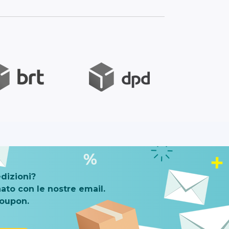
dizioni?
ato con le nostre email.
coupon.