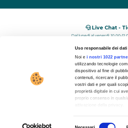
Live Chat - T
Dal lunedì al venerdì: 10.00-12.0
Uso responsabile dei dati
Noi e
i nostri 1022 partne
utilizzando tecnologie com
dispositivo al fine di pubb
contenuti, ricercare il pubbl
vostri dati e per quali sco
proprietà digitale in cui av
SOGIMA HOLDING S.R.L. Via dell'Indust
proprio consenso in qualsi
attivazione della privacy.
Con il tuo consenso, vor
Selezione
raccogliere informa
Necessari