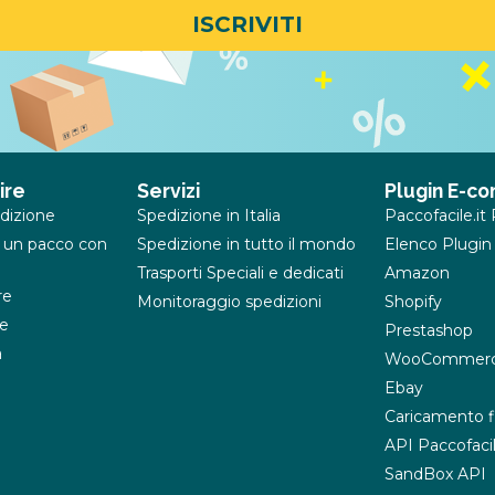
ISCRIVITI
ire
Servizi
Plugin E-c
dizione
Spedizione in Italia
Paccofacile.i
 un pacco con
Spedizione in tutto il mondo
Elenco Plugin
Trasporti Speciali e dedicati
Amazon
re
Monitoraggio spedizioni
Shopify
e
Prestashop
a
WooCommer
Ebay
Caricamento f
API Paccofacil
SandBox API