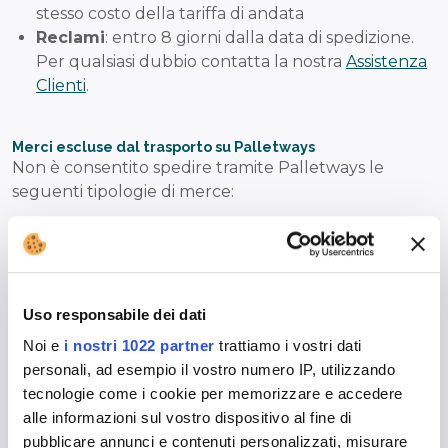
stesso costo della tariffa di andata
Reclami
: entro 8 giorni dalla data di spedizione.
Per qualsiasi dubbio contatta la nostra
Assistenza
Clienti
.
Merci escluse dal trasporto su Palletways
Non è consentito spedire tramite Palletways le
seguenti tipologie di merce:
Armi, esplosivi, animali vivi o morti, oro, preziosi,
denaro, opere d’arte.
Merci deperibili, medicinali, fiori, mobili antichi.
Materiali pericolosi ADR, salvo eccezioni previste.
Uso responsabile dei dati
Merci fragili: viaggiano a rischio del mittente.
Noi e
i nostri 1022 partner
trattiamo i vostri dati
Salme, resti umani e ceneri derivanti da
personali, ad esempio il vostro numero IP, utilizzando
cremazione
tecnologie come i cookie per memorizzare e accedere
alle informazioni sul vostro dispositivo al fine di
FAQ – Domande frequenti
pubblicare annunci e contenuti personalizzati, misurare