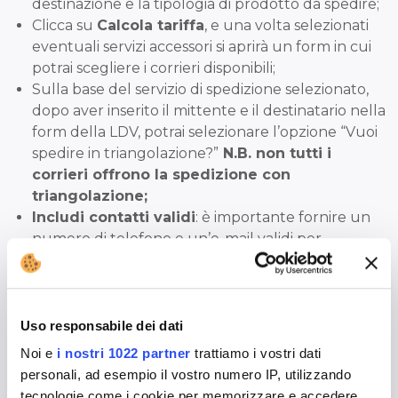
destinazione e la tipologia di prodotto da spedire;
Clicca su
Calcola tariffa
, e una volta selezionati
eventuali servizi accessori si aprirà un form in cui
potrai scegliere i corrieri disponibili;
Sulla base del servizio di spedizione selezionato,
dopo aver inserito il mittente e il destinatario nella
form della LDV, potrai selezionare l’opzione “Vuoi
spedire in triangolazione?”
N.B. non tutti i
corrieri offrono la spedizione con
triangolazione;
Includi contatti validi
: è importante fornire un
numero di telefono e un’e-mail validi per
garantire che il corriere possa contattare il
destinatario in caso di necessità;
Salva la spedizione
: una volta inseriti tutti i dati
necessari, salva le informazioni relative alla
Uso responsabile dei dati
spedizione;
Noi e
i nostri 1022 partner
trattiamo i vostri dati
Aggiungi la spedizione al carrello e
procedi al
personali, ad esempio il vostro numero IP, utilizzando
pagamento
;
tecnologie come i cookie per memorizzare e accedere