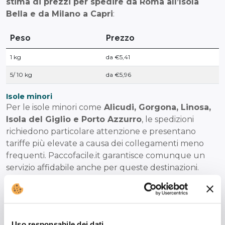
stima di prezzi per spedire da Roma all’Isola
Bella e da Milano a Capri
:
Peso
Prezzo
1 kg
da €5,41
5/ 10 kg
da €5,96
Isole minori
Per le isole minori come
Alicudi, Gorgona, Linosa,
Isola del Giglio e Porto Azzurro
, le spedizioni
richiedono particolare attenzione e presentano
tariffe più elevate a causa dei collegamenti meno
frequenti. Paccofacile.it garantisce comunque un
servizio affidabile anche per queste destinazioni.
Spedisci per le isole ora
Uso responsabile dei dati