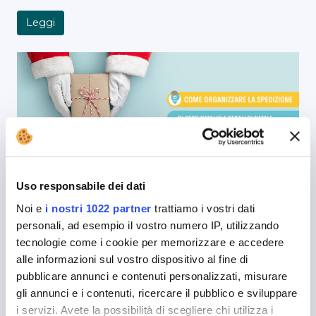
Leggi
Come organizzare la spedizione di cesti natalizi e
regali di Natale
Il Natale è quel periodo dell’anno in cui, a qualsiasi
Uso responsabile dei dati
latitudine, ci si scambia regali e gesti d’affetto.
Noi e
i nostri 1022 partner
trattiamo i vostri dati
Spesso non si ha la possibilità…
personali, ad esempio il vostro numero IP, utilizzando
tecnologie come i cookie per memorizzare e accedere
Leggi
alle informazioni sul vostro dispositivo al fine di
pubblicare annunci e contenuti personalizzati, misurare
gli annunci e i contenuti, ricercare il pubblico e sviluppare
i servizi. Avete la possibilità di scegliere chi utilizza i