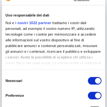
Cosa fare se il pacco è bloccato in Dogana
La spedizione di pacchi internazionali può rivelarsi
Uso responsabile dei dati
complessa, e a volte può capitare che un pacco
Noi e
i nostri 1022 partner
trattiamo i vostri dati
venga bloccato in dogana.
personali, ad esempio il vostro numero IP, utilizzando
tecnologie come i cookie per memorizzare e accedere
Leggi
alle informazioni sul vostro dispositivo al fine di
pubblicare annunci e contenuti personalizzati, misurare
gli annunci e i contenuti, ricercare il pubblico e sviluppare
i servizi. Avete la possibilità di scegliere chi utilizza i
vostri dati e per quali scopi. Le vostre scelte in materia di
privacy sono applicabili solo su questa proprietà digitale
in cui avete effettuato le vostre scelte. È possibile
Selezione
modificare o revocare il proprio consenso in qualsiasi
Necessari
Spedire un pacco assicurato con Paccofacile.it
del
momento dalla Dichiarazione sui cookie o facendo clic
La spedizione assicurata di pacchi è un servizio che
consenso
sull'icona di attivazione della privacy.
protegge da eventuali danni durante il trasporto
Preferenze
o smarrimento. Per evitare di perdere il valore…
Con il tuo consenso, vorremmo anche: